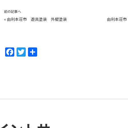
前の記事へ
«
由利本荘市 遊具塗装 外壁塗装
由利本荘市
F
T
共
a
w
有
c
itt
e
er
b
o
o
k