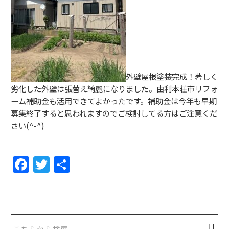
外壁屋根塗装完成！著しく
劣化した外壁は張替え綺麗になりました。由利本荘市リフォ
ーム補助金も活用できてよかったです。補助金は今年も早期
募集終了すると思われますのでご検討してる方はご注意くだ
さい(^-^)
F
T
共
a
w
有
c
itt
e
er