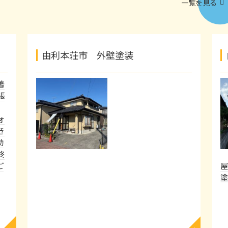
一覧を見る
由利本荘市 外壁塗装
著
張
ォ
き
助
終
ご