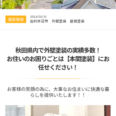
2025/01/26
由利本荘市 外壁塗装 板金工事
2024/01/31
最新情報
由利本荘市 外壁塗装 屋根塗装
2023/06/28
由利本荘市 シャッター塗装 外壁塗装
秋田県内で外壁塗装の実績多数！
2025/04/18
由利本荘市 外壁塗装 屋根塗装
お住いのお困りごとは【本間塗装】にお
任せください！
お客様の笑顔の為に、大事なお住まいに快適な暮
らしを提供いたします！！