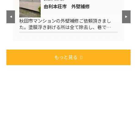
装
由利本荘市 外壁補修
施
秋田市マンションの外壁補修ご依頼頂きまし
2
た。塗膜浮き剥げる所は全て除去し、巷で…
き
もっと見る